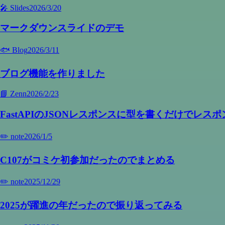
🎤 Slides
2026/3/20
マークダウンスライドのデモ
🐟 Blog
2026/3/11
ブログ機能を作りました
📘 Zenn
2026/2/23
FastAPIのJSONレスポンスに型を書くだけでレ
✏️ note
2026/1/5
C107がコミケ初参加だったのでまとめる
✏️ note
2025/12/29
2025が躍進の年だったので振り返ってみる